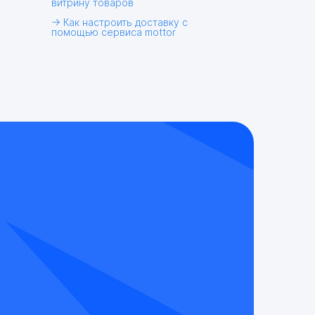
витрину товаров
→ Как настроить доставку с
помощью сервиса mottor