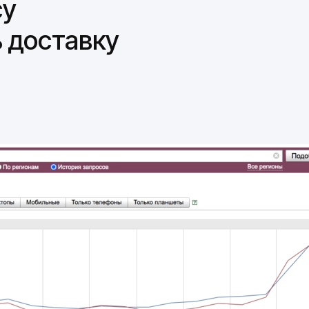
су
 доставку