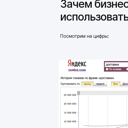
Зачем бизне
для конструктор сайтов
+4
использовать
месяца
промокод на продвижение
в сетях Яндекс
Посмотрим на цифры:
+12.000₽
тарифа чат-ботов,
автоворонок и
мобильных приложений
+3
Бесплатный домен
в зоне .ru/.рф
0₽
Бесплатный шаблон сайта
под вашу сферу бизнеса