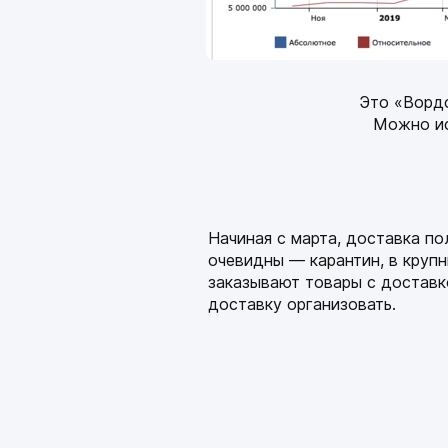
0₽
месяца
/год
Это «Вордс
Можно ис
Получите подар
от mottor при
подключении
Начиная с марта, доставка п
очевидны — карантин, в круп
тарифа
заказывают товары с доставк
доставку организовать.