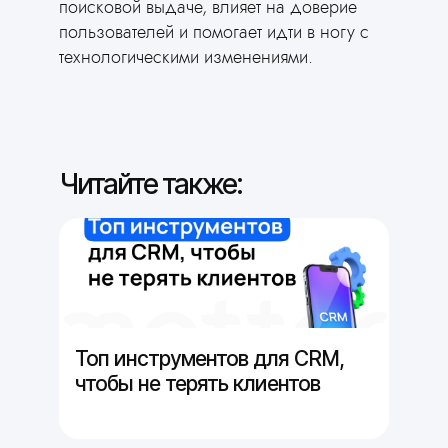
поисковой выдаче, влияет на доверие
Забудьте о кодинге
пользователей и помогает идти в ногу с
ИИ сделает сайт за
технологическими изменениями.
3 минуты
Ответьте всего на 2 вопроса
и получите готовый сайт для
вашей сферы деятельности
Сгенерировать сайт
Читайте также:
Топ инструментов для CRM,
чтобы не терять клиентов