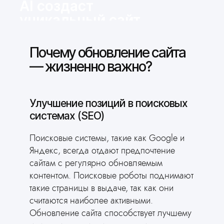
AI создаст
уникальный сайт
за 3 минуты
Ответьте всего на 2 вопроса и
Почему обновление сайта
получите готовый сайт для вашей
— жизненно важно?
сферы деятельности
Сгенерировать сайт
Улучшение позиций в поисковых
системах (SEO)
Поисковые системы, такие как Google и
Яндекс, всегда отдают предпочтение
сайтам с регулярно обновляемым
контентом. Поисковые роботы поднимают
такие страницы в выдаче, так как они
считаются наиболее активными.
Обновление сайта способствует лучшему