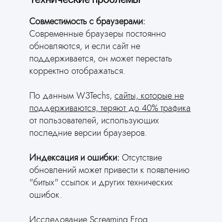
Совместимость с браузерами:
Современные браузеры постоянно
Попробовать бесплатно
обновляются, и если сайт не
поддерживается, он может перестать
Сэкономьте свои
корректно отображаться.
деньги
создайте сайт через
По данным W3Techs,
сайты, которые не
нейросеть
поддерживаются, теряют до 40% трафика
Ответьте всего на 2 вопроса
от пользователей, использующих
и получите готовый сайт
последние версии браузеров.
Индексация и ошибки:
Отсутствие
обновлений может привести к появлению
"битых" ссылок и других технических
ошибок.
Исследование Screaming Frog