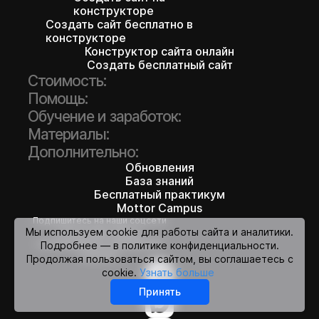
конструкторе
Создать сайт бесплатно в
конструкторе
Конструктор сайта онлайн
Создать бесплатный сайт
Стоимость:
Помощь:
Обучение и заработок:
Материалы:
Дополнительно:
Обновления
База знаний
Бесплатный практикум
Mottor Campus
Подпишитесь на наши соцсети
Мы используем cookie для работы сайта и аналитики.
и получайте кейсы,
исследования и обновления
Подробнее — в политике конфиденциальности.
первыми:
Продолжая пользоваться сайтом, вы соглашаетесь с
cookie.
Узнать больше
Принять