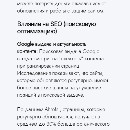
можете потерять деньги отказавшись от
Вам это нужно
обновления и работы с вашим сайтом.
AI соберёт сайт
за вас
Влияние на SEO (поисковую
оптимизацию)
Ответьте всего на 2 вопроса и
получите готовый сайт для вашей
сферы деятельности
Google выдача и актуальность
контента:
Поисковая выдача Google
всегда смотрит на "свежесть" контента
при ранжировании страниц.
Исследования показывают, что сайты,
которые обновляются регулярно, имеют
более высокие шансы на улучшение
позиций в поисковой выдаче.
По данным Ahrefs , страницы, которые
регулярно обновляются,
получают в
среднем до 30%
больше органического