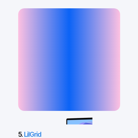
5.
LilGrid