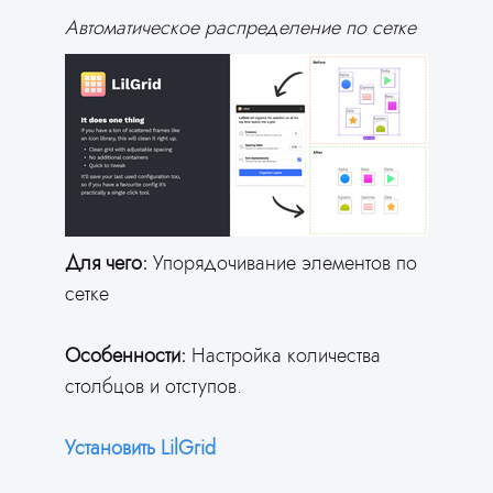
Автоматическое распределение по сетке
Попробовать бесплатно
Сэкономьте свои
деньги
создайте сайт через
нейросеть
Для чего:
Упорядочивание элементов по
Ответьте всего на 2 вопроса
и получите готовый сайт
сетке
Особенности:
Настройка количества
столбцов и отступов.
Установить LilGrid