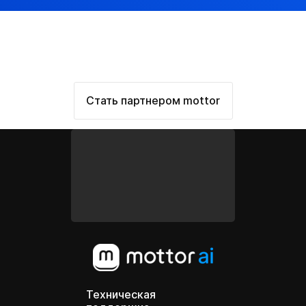
ом Mottor?
 попасть в каталог экспертов,
Он расскажет о требованиях,
профиль.
Стать партнером mottor
Техническая