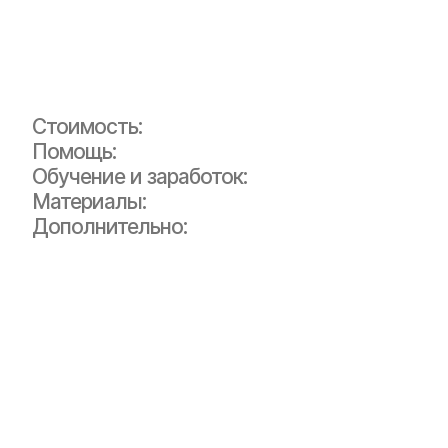
Стоимость:
Помощь:
Обучение и заработок:
Материалы:
Дополнительно:
Подпишитесь на наши соцсети
и получайте кейсы,
исследования и обновления
первыми: