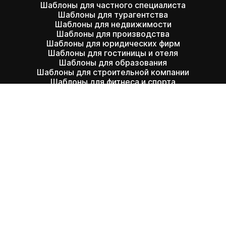
Шаблоны для частного специалиста
Шаблоны для турагентства
Шаблоны для недвижимости
Шаблоны для производства
Шаблоны для юридических фирм
Шаблоны для гостиницы и отеля
Шаблоны для образования
Шаблоны для строительной компании
Шаблоны для фитнеса и спорта
Договор
оферта
Согласие
Политика конфиденциальности
Инструкция по установке
Одностраничный сайт
Бесплатный конструктор сайтов
Создать сайт
самостоятельно
Конструктор интернет-магазинов
Конструктор сайтов на русском
Онлайн-конструктор сайта бесплатно