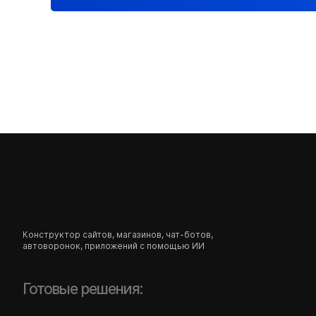
Хотите стать эксперт
Если вы создаёте сайты для клиентов и хотите
свяжитесь с нашим менеджером по партнёрам. 
этапах подключения и поможет оформить ваш 
Конструктор сайтов, магазинов, чат-ботов,
автоворонок, приложений с помощью ИИ
Готовые решения: