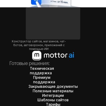
Перейти к обучению
Начните создавать
Конструктор сайтов, магазинов, чат-
сайты и зарабатывать
ботов, автоворонок, приложений с
помощью ИИ
на этом
Вместе с Mottor Campus получите
Готовые решения:
новую профессию "Специалист по
Техническая
созданию сайтов" и зарабатывайте от
поддержка
100к/мес на фрилансе
Премиум
поддержка
Закрывающие документы
Полезные материалы
Интеграции
Шаблоны сайтов
Тарифы