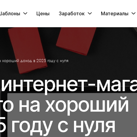
Шаблоны
Цены
Заработок
Материалы
на хороший доход в 2025 году с нуля
 интернет-маг
го на хороший
 году с нуля