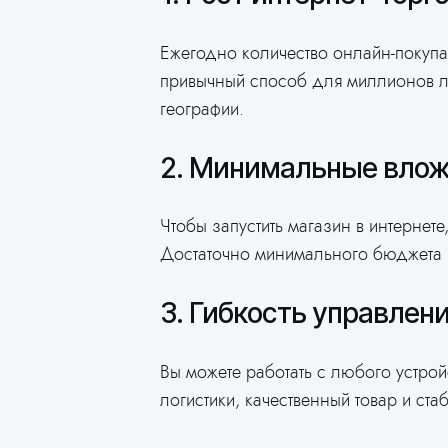
Сэкономьте свои день
Ежегодно количество онлайн-покупат
создайте сайт через
привычный способ для миллионов лю
нейросеть
географии.
Ответьте всего на 2 вопроса и получите готовый
сайт
2. Минимальные вло
Чтобы запустить магазин в интернет
Достаточно минимального бюджета н
3. Гибкость управлен
Вы можете работать с любого устройс
логистики, качественный товар и ста