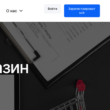
Войти
Зарегистрироват
О нас
ься
азин