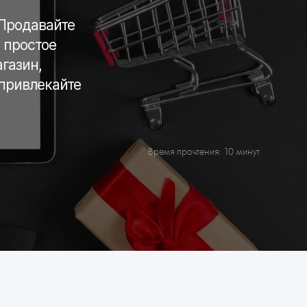
 Продавайте
 простое
газин,
 привлекайте
Время прочтения: 10 минут