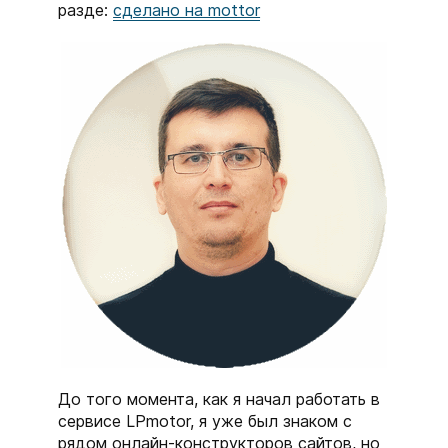
разде:
сделано на mottor
тарифа чат-ботов, автоворонок
и мобильных приложений
+3
Бесплатный домен
в зоне .ru/.рф
0₽
Бесплатный шаблон сайта
под вашу сферу бизнеса
0₽
месяца
/год
До того момента, как я начал работать в
Забронировать предложение
сервисе LPmotor, я уже был знаком с
рядом онлайн-конструкторов сайтов, но