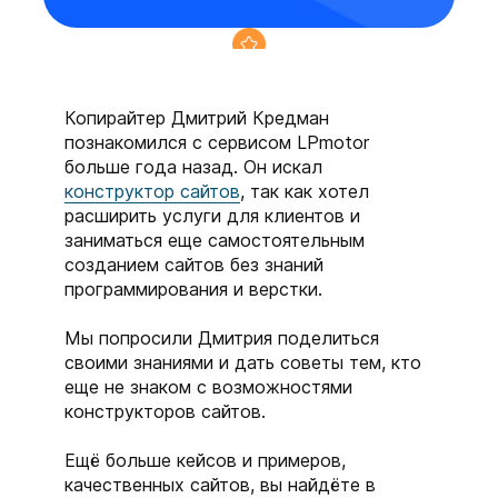
Копирайтер Дмитрий Кредман
познакомился с сервисом LPmotor
Аудит вашего сайта или
больше года назад. Он искал
консультация по редактору
0₽
конструктор сайтов
, так как хотел
расширить услуги для клиентов и
заниматься еще самостоятельным
подключенного тарифа
созданием сайтов без знаний
программирования и верстки.
для конструктор сайтов
+4
Мы попросили Дмитрия поделиться
своими знаниями и дать советы тем, кто
месяца
еще не знаком с возможностями
промокод на продвижение в
конструкторов сайтов.
сетях Яндекс
+12.000₽
Ещё больше кейсов и примеров,
качественных сайтов, вы найдёте в