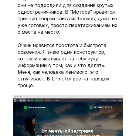
Получите подарки
они не подходили для создания крутых
одностраничников. В “Моторе” нравится
от mottor при
принцип сборки сайта из блоков, даже из
подключении
уже готовых, просто перетаскиванием их
с места на место.
тарифа
Очень нравится простота и быстрота
спецпредложение
освоения. Я знаю один конструктор,
который вываливает на тебя кучу
информации о том, как и что делать.
Меня, как человека ленивого, это
отпугивает. В LPmotor все на порядок
проще.