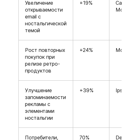
Увеличение
+19%
Campaign
открываемости
Monitor
email с
ностальгической
темой
Рост повторных
+24%
McKinsey
покупок при
релизе ретро-
продуктов
Улучшение
+39%
Ipsos
запоминаемости
рекламы с
элементами
ностальгии
Потребители,
70%
Deloitte