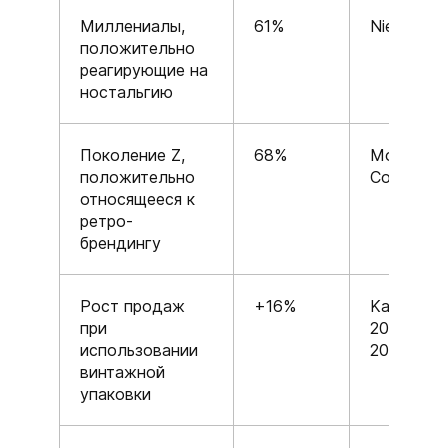
Миллениалы,
61%
Nielsen
положительно
реагирующие на
ностальгию
Поколение Z,
68%
Morning
положительно
Consult
относящееся к
ретро-
брендингу
Рост продаж
+16%
Kantar,
при
2024-
использовании
2025
винтажной
упаковки