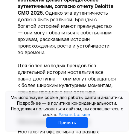
аутентичными, согласно отчету Deloitte
CMO 2025.
Однако эта аутентичность
должна быть реальной. Бренды с
богатой историей имеют преимущество
— они могут обратиться к собственным
архивам, рассказывая истории
происхождения, роста и устойчивости
во времени.
Для более молодых брендов без
длительной истории ностальгия все
равно доступна — они могут обращаться
к более широким культурным моментам,
трендам прошлого или эстетике,
Мы используем cookie для работы сайта и аналитики.
резонирующей с их аудиторией, вместо
Подробнее — в политике конфиденциальности.
того чтобы опираться на собственное
Продолжая пользоваться сайтом, вы соглашаетесь с
наследие.
cookie.
Узнать больше
Многоканальный подход
Принять
Ностальгия эффективна на разных