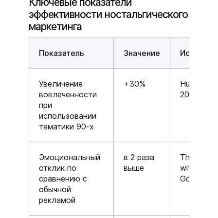
Ключевые показатели
эффективности ностальгического
маркетинга
Показатель
Значение
Источник
Увеличение
+30%
HubSpot,
вовлеченности
2025
при
использовании
тематики 90-х
Эмоциональный
в 2 раза
Think
отклик по
выше
with
сравнению с
Google
обычной
рекламой