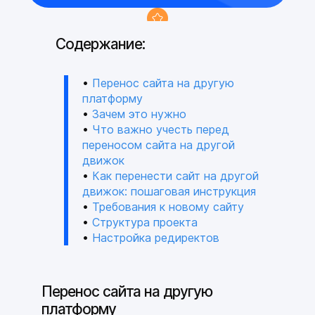
Содержание:
Аудит вашего сайта или
•
Перенос сайта на другую
консультация по редактору
платформу
0₽
•
Зачем это нужно
•
Что важно учесть перед
переносом сайта на другой
подключенного тарифа
движок
для конструктор сайтов
•
Как перенести сайт на другой
+4
движок: пошаговая инструкция
•
Требования к новому сайту
•
Структура проекта
месяца
•
Настройка редиректов
промокод на продвижение в
сетях Яндекс
+12.000₽
Перенос сайта на другую
платформу