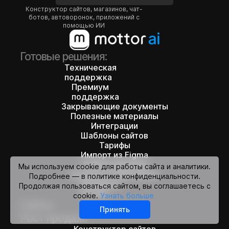
Конструктор сайтов, магазинов, чат-
ботов, автоворонок, приложений с
помощью ИИ
Готовые решения:
Техническая
поддержка
Премиум
поддержка
Закрывающие документы
Полезные материалы
Интеграции
Шаблоны сайтов
Тарифы
Импорт из Figma
Сайты клиентов
Мы используем cookie для работы сайта и аналитики.
Бонусы от партнеров
Подробнее — в политике конфиденциальности.
Эксперты
Продолжая пользоваться сайтом, вы соглашаетесь с
mottor
cookie.
Узнать больше
Сайты:
Принять
Рост продаж:
Конструктор сайтов