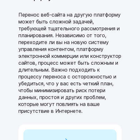
тарифа чат-ботов, автоворонок
и мобильных приложений
Перенос веб-сайта на другую платформу
+3
может быть сложной задачей,
требующей тщательного рассмотрения и
планирования. Независимо от того,
Бесплатный домен
переходите ли вы на новую систему
в зоне .ru/.рф
управления контентом, платформу
0₽
электронной коммерции или конструктор
сайтов, процесс может быть сложным и
длительным. Важно подходить к
Бесплатный шаблон сайта
процессу переноса с осторожностью и
под вашу сферу бизнеса
убедиться, что у вас есть четкий план,
0₽
чтобы минимизировать риск потери
данных, простоя и других проблем,
которые могут повлиять на ваше
месяца
присутствие в Интернете.
/год
Забронировать предложение