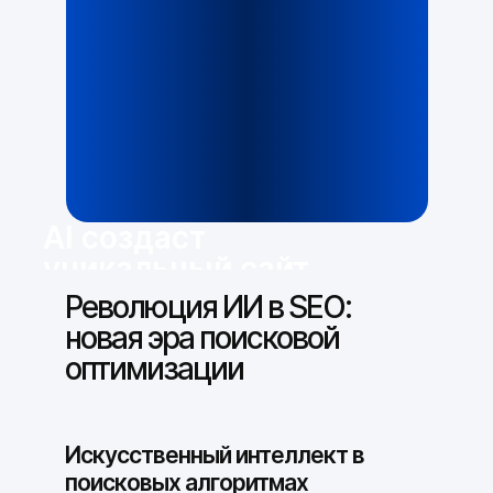
AI создаст
уникальный сайт
за 3 минуты
Революция ИИ в SEO:
Ответьте всего на 2 вопроса и
новая эра поисковой
получите готовый сайт для вашей
оптимизации
сферы деятельности
Сгенерировать сайт
Искусственный интеллект в
поисковых алгоритмах