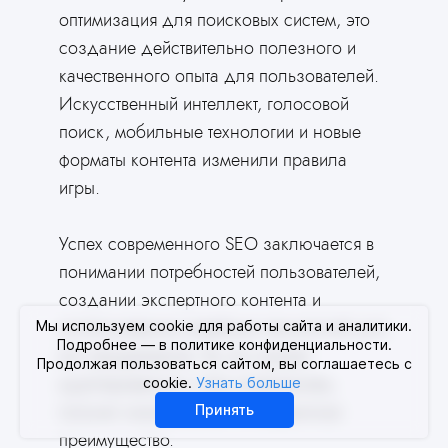
оптимизация для поисковых систем, это
создание действительно полезного и
качественного опыта для пользователей.
Искусственный интеллект, голосовой
поиск, мобильные технологии и новые
форматы контента изменили правила
игры.
Сгенерировать сайт
Вам это нужно
Успех современного SEO заключается в
AI соберёт сайт
понимании потребностей пользователей,
за вас
создании экспертного контента и
Ответьте всего на 2 вопроса и
использовании новейших технологий для
Мы используем cookie для работы сайта и аналитики.
получите готовый сайт для вашей
Подробнее — в политике конфиденциальности.
его продвижения. Те, кто сможет
сферы деятельности
Продолжая пользоваться сайтом, вы соглашаетесь с
адаптироваться к этим изменениям,
cookie.
Узнать больше
получат значительное конкурентное
Принять
преимущество.