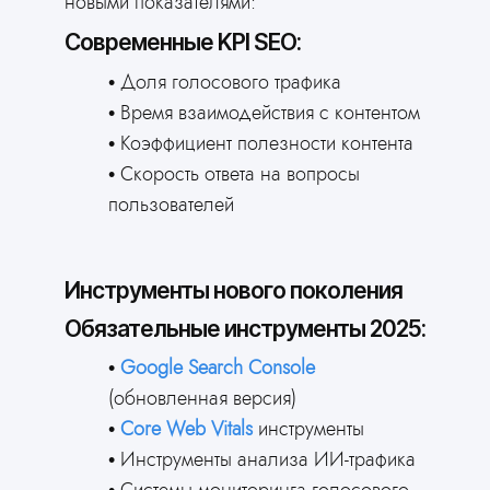
новыми показателями:
Современные KPI SEO:
Доля голосового трафика
Забудьте о кодинге
Время взаимодействия с контентом
ИИ сделает сайт за
Коэффициент полезности контента
3 минуты
Скорость ответа на вопросы
Ответьте всего на 2 вопроса
пользователей
и получите готовый сайт для
вашей сферы деятельности
Сгенерировать сайт
Инструменты нового поколения
Обязательные инструменты 2025:
Google Search Console
(обновленная версия)
Core Web Vitals
инструменты
Инструменты анализа ИИ-трафика