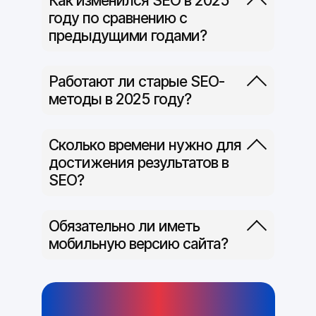
Как изменился SEO в 2025
году по сравнению с
предыдущими годами?
Работают ли старые SEO-
AI mottor уже
методы в 2025 году?
сделал
сайт за вас
Ответьте всего на 2 вопроса и
получите готовый сайт для вашей
Сколько времени нужно для
сферы деятельности
достижения результатов в
SEO?
Попробовать бесплатно
Обязательно ли иметь
мобильную версию сайта?