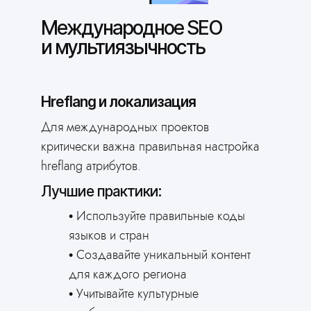
Международное SEO
и мультиязычность
Попробовать бесплатно
Hreflang и локализация
Сэкономьте свои
Для международных проектов
деньги
критически важна правильная настройка
создайте сайт через
hreflang атрибутов.
нейросеть
Лучшие практики:
Ответьте всего на 2 вопроса
Используйте правильные коды
и получите готовый сайт
языков и стран
Создавайте уникальный контент
для каждого региона
Учитывайте культурные