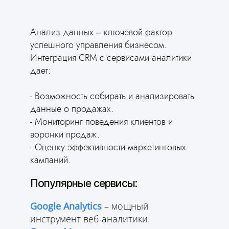
Анализ данных – ключевой фактор
успешного управления бизнесом.
Интеграция CRM с сервисами аналитики
AI mottor уже
дает:
сделал
сайт за вас
Ответьте всего на 2 вопроса и
- Возможность собирать и анализировать
получите готовый сайт для вашей
данные о продажах.
сферы деятельности
- Мониторинг поведения клиентов и
Попробовать бесплатно
воронки продаж.
- Оценку эффективности маркетинговых
кампаний.
Популярные сервисы:
Google Analytics
– мощный
инструмент веб-аналитики.