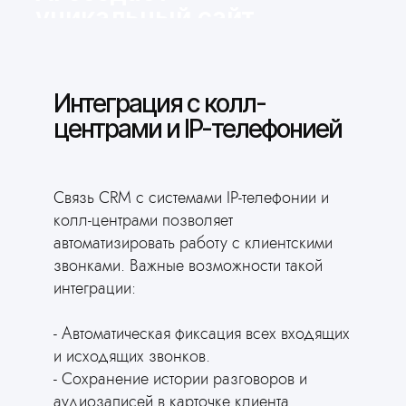
уникальный сайт
за 3 минуты
Ответьте всего на 2 вопроса и
получите готовый сайт для вашей
Интеграция с колл-
сферы деятельности
центрами и IP-телефонией
Сгенерировать сайт
Связь CRM с системами IP-телефонии и
колл-центрами позволяет
автоматизировать работу с клиентскими
звонками. Важные возможности такой
интеграции:
- Автоматическая фиксация всех входящих
и исходящих звонков.
- Сохранение истории разговоров и
аудиозаписей в карточке клиента.