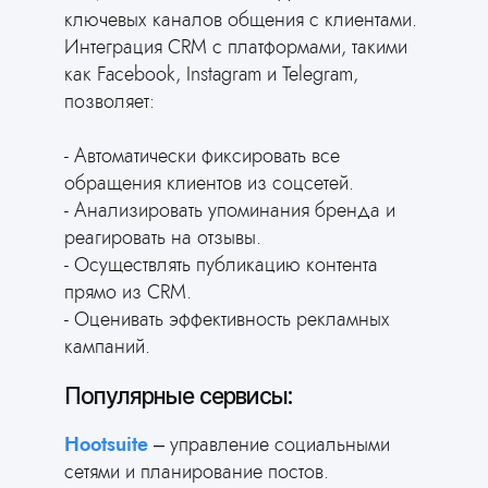
ключевых каналов общения с клиентами.
Интеграция CRM с платформами, такими
как Facebook, Instagram и Telegram,
позволяет:
Забудьте о кодинге
- Автоматически фиксировать все
ИИ сделает сайт за
обращения клиентов из соцсетей.
3 минуты
- Анализировать упоминания бренда и
Ответьте всего на 2 вопроса
реагировать на отзывы.
и получите готовый сайт для
- Осуществлять публикацию контента
вашей сферы деятельности
прямо из CRM.
Сгенерировать сайт
- Оценивать эффективность рекламных
кампаний.
Популярные сервисы:
Hootsuite
– управление социальными
сетями и планирование постов.