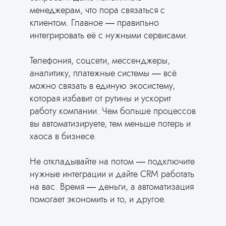
менеджерам, что пора связаться с
Сгенерировать сайт
клиентом. Главное — правильно
Вам это нужно
интегрировать её с нужными сервисами.
AI соберёт сайт
за вас
Телефония, соцсети, мессенджеры,
аналитику, платежные системы — всё
Ответьте всего на 2 вопроса и
получите готовый сайт для вашей
можно связать в единую экосистему,
сферы деятельности
которая избавит от рутины и ускорит
работу компании. Чем больше процессов
вы автоматизируете, тем меньше потерь и
хаоса в бизнесе.
Не откладывайте на потом — подключите
нужные интеграции и дайте CRM работать
на вас. Время — деньги, а автоматизация
помогает экономить и то, и другое.