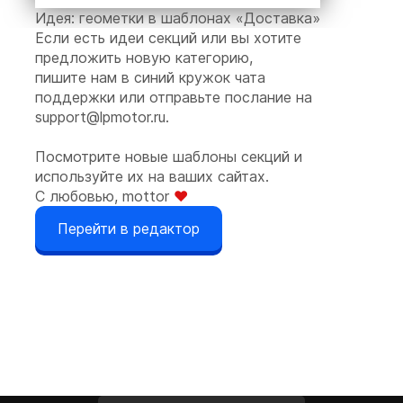
Идея: геометки в шаблонах «Доставка»
можно копировать и при
Если есть идеи секций или вы хотите
необходимости изменять их цвет.
предложить новую категорию,
Расставьте на карте места, где вы
пишите нам в синий кружок чата
работаете:
поддержки или отправьте послание на
support@lpmotor.ru
.
Посмотрите новые шаблоны секций и
используйте их на ваших сайтах.
С любовью, mottor
❤️
Перейти в редактор