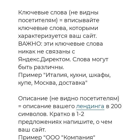
Получите подарки
Ключевые слова (не видны
от mottor при
посетителям) = вписывайте
ключевые слова, которыми
подключении
характеризуется ваш сайт.
тарифа
ВАЖНО: эти ключевые слова
никак не связаны с
спецпредложение
Яндекс.Директом. Слова могут
быть различны.
Пример "Италия, кухни, шкафы,
купе, Москва, доставка"
Описание (не видно посетителям)
= описание вашего
лендинга
в 200
символов. Кратко в 1-2
предложениях напишите, о чем
ваш сайт.
Пример "ООО "Компания"