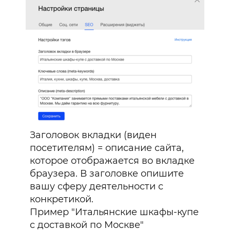
+12.000₽
тарифа чат-ботов, автоворонок
и мобильных приложений
+3
Бесплатный домен
в зоне .ru/.рф
0₽
Заголовок вкладки (виден
Бесплатный шаблон сайта
посетителям) = описание сайта,
под вашу сферу бизнеса
0₽
которое отображается во вкладке
браузера. В заголовке опишите
вашу сферу деятельности с
месяца
конкретикой.
/год
Пример "Итальянские шкафы-купе
с доставкой по Москве"
Забронировать предложение