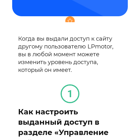
Когда вы выдали доступ к сайту
другому пользователю LPmotor,
Аудит вашего сайта или
вы в любой момент можете
консультация по редактору
0₽
изменить уровень доступа,
который он имеет.
подключенного тарифа
для конструктор сайтов
+4
Как настроить
месяца
выданный доступ в
промокод на продвижение в
разделе «Управление
сетях Яндекс