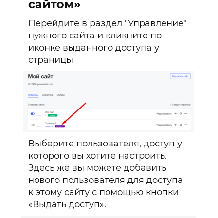
+12.000₽
сайтом»
Перейдите в раздел "Управление"
тарифа чат-ботов, автоворонок
нужного сайта и кликните по
и мобильных приложений
иконке выданного доступа у
+3
страницы
Бесплатный домен
в зоне .ru/.рф
0₽
Бесплатный шаблон сайта
Выберите пользователя, доступ у
под вашу сферу бизнеса
0₽
которого вы хотите настроить.
Здесь же вы можете добавить
нового пользователя для доступа
месяца
к этому сайту с помощью кнопки
/год
«Выдать доступ».