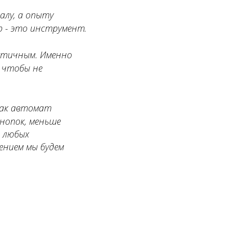
алу, а опыту
р - это инструмент.
ктичным. Именно
 чтобы не
как
автомат
нопок, меньше
а любых
ением мы будем