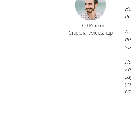
​Н
ис
CEO LPmotor
А 
Старолат Александр
по
ус
На
Ка
за
ус
ст