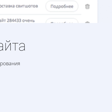
айта
ирования