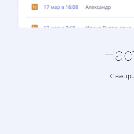
Нас
С настр