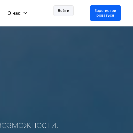
Войти
Зарегистри
О нас
роваться
возможности.