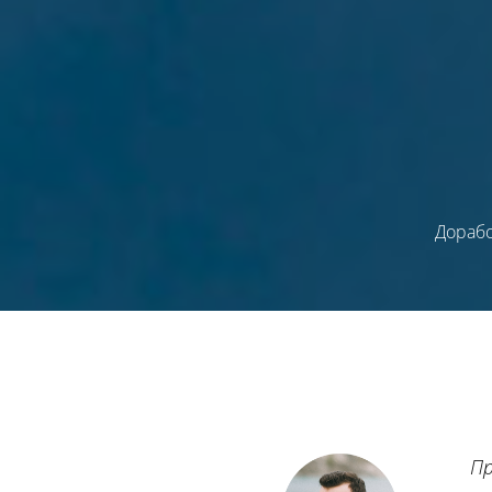
Дораб
П