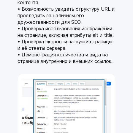
Получите подарки
контента.
Возможность увидеть структуру URL и
от mottor при
проследить за наличием его
дружественности для SEO.
подключении
Проверка использования изображений
тарифа
на странице, включая атрибуты alt и title.
Проверка скорости загрузки страницы
спецпредложение
и её ответы сервера.
Демонстрация количества и вида на
странице внутренних и внешних ссылок.