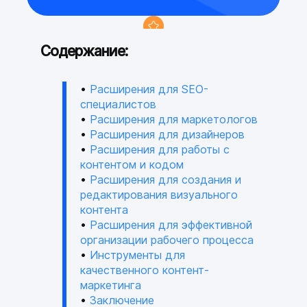
Содержание:
Аудит вашего сайта или
Расширения для SEO-
консультация по редактору
специалистов
0₽
Расширения для маркетологов
Расширения для дизайнеров
Расширения для работы с
подключенного тарифа
контентом и кодом
для конструктор сайтов
Расширения для создания и
+4
редактирования визуального
контента
Расширения для эффективной
месяца
организации рабочего процесса
промокод на продвижение в
Инструменты для
сетях Яндекс
качественного контент-
+12.000₽
маркетинга
Заключение