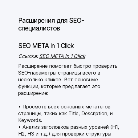
тарифа чат-ботов, автоворонок
и мобильных приложений
Расширения для SEO-
+3
специалистов
Бесплатный домен
SEO META in 1 Click
в зоне .ru/.рф
0₽
Ссылка:
SEO META in 1 Click
Расширение помогает быстро проверить
SEO-параметры страницы всего в
Бесплатный шаблон сайта
несколько кликов. Вот
основные
под вашу сферу бизнеса
функции
, которые предлагает это
0₽
расширение:
Просмотр всех основных метатегов
месяца
страницы, таких как Title, Description, и
/год
Keywords.
Анализ заголовков разных уровней (H1,
Забронировать предложение
H2, H3 и т.д.) для проверки структуры